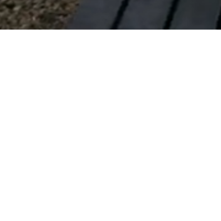
Konzept Dinkler Prinz
Das Haus Dinkler Prinz ist bekannt als 
Gruppenunterkunft bspw. für größere Events mit 
Übernachtung oder Feiern. Nutzen Sie die einmalige 
Lage mitten in der Natur für unvergessliche Feste oder 
auch wertvolles Teambildung. Schlafplätze für maximal 
50 Personen befinden sich im 
1.OG
; unterschiedliche 