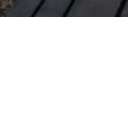
Konzept Dinkler Prinz
Das Haus Dinkler Prinz ist bekannt als 
Gruppenunterkunft bspw. für größere Events mit 
Übernachtung oder Feiern. Nutzen Sie die einmalige 
Lage mitten in der Natur für unvergessliche Feste oder 
auch wertvolles Teambildung. Schlafplätze für maximal 
50 Personen befinden sich im 
1.OG
; unterschiedliche 